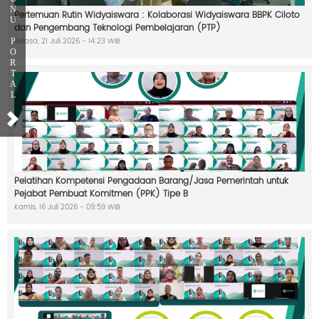
a
N
k
Pertemuan Rutin Widyaiswara : Kolaborasi Widyaiswara BBPK Ciloto
U
a
dan Pengembang Teknologi Pembelajaran (PTP)
t
Selasa, 21 Juli 2026 - 14:23 WIB
P
O
R
T
A
A
L
k
r
e
d
i
t
a
s
Pelatihan Kompetensi Pengadaan Barang/Jasa Pemerintah untuk
i
Pejabat Pembuat Komitmen (PPK) Tipe B
C
Kamis, 16 Juli 2026 - 09:59 WIB
i
l
o
t
o
P
e