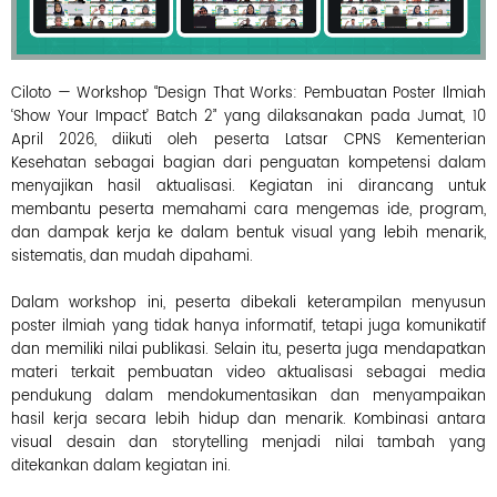
C
i
l
o
Ciloto — Workshop “Design That Works: Pembuatan Poster Ilmiah
t
o
‘Show Your Impact’ Batch 2” yang dilaksanakan pada Jumat, 10
L
April 2026, diikuti oleh peserta Latsar CPNS Kementerian
e
a
Kesehatan sebagai bagian dari penguatan kompetensi dalam
r
menyajikan hasil aktualisasi. Kegiatan ini dirancang untuk
n
membantu peserta memahami cara mengemas ide, program,
i
n
dan dampak kerja ke dalam bentuk visual yang lebih menarik,
g
sistematis, dan mudah dipahami.
C
e
n
Dalam workshop ini, peserta dibekali keterampilan menyusun
t
poster ilmiah yang tidak hanya informatif, tetapi juga komunikatif
e
r
dan memiliki nilai publikasi. Selain itu, peserta juga mendapatkan
materi terkait pembuatan video aktualisasi sebagai media
pendukung dalam mendokumentasikan dan menyampaikan
hasil kerja secara lebih hidup dan menarik. Kombinasi antara
P
visual desain dan storytelling menjadi nilai tambah yang
e
l
ditekankan dalam kegiatan ini.
a