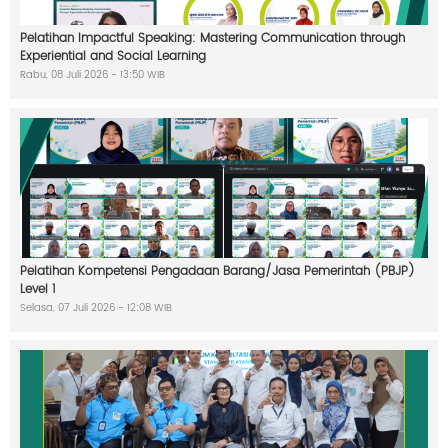
n
a
Pelatihan Impactful Speaking: Mastering Communication through
t
Experiential and Social Learning
a
a
Rabu, 08 Juli 2026 - 13:50 WIB
n
A
r
s
i
p
W
B
K
Pelatihan Kompetensi Pengadaan Barang/Jasa Pemerintah (PBJP)
L
Level 1
A
Selasa, 07 Juli 2026 - 12:08 WIB
K
I
P
W
h