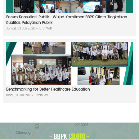
i
s
t
l
Forum Konsultasi Publik : Wujud Komitmen BBPK Ciloto Tingkatkan
e
Kualitas Pelayanan Publik
B
Jumat, 03 Juli 2026 - 13:31 WIB
l
o
w
i
n
g
S
y
s
t
e
m
Benchmarking for Better Healthcare Education
Rabu, 01 Juli 2026 - 15:15 WIB
- BBPK
CILOTO -