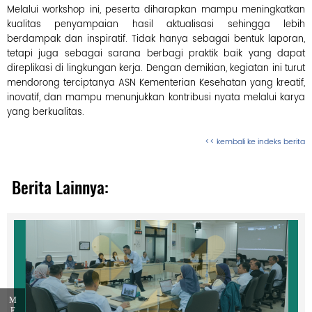
p
Melalui workshop ini, peserta diharapkan mampu meningkatkan
o
r
kualitas penyampaian hasil aktualisasi sehingga lebih
a
berdampak dan inspiratif. Tidak hanya sebagai bentuk laporan,
n
D
tetapi juga sebagai sarana berbagi praktik baik yang dapat
i
direplikasi di lingkungan kerja. Dengan demikian, kegiatan ini turut
k
mendorong terciptanya ASN Kementerian Kesehatan yang kreatif,
l
a
inovatif, dan mampu menunjukkan kontribusi nyata melalui karya
t
yang berkualitas.
<< kembali ke indeks berita
P
e
n
Berita Lainnya:
g
a
d
u
a
n
M
a
s
y
a
M
r
E