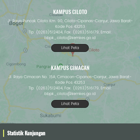
KAMPUS CILOTO
Jl. Raya Puncak Ciloto Km. 90, Ciloto-Cipanas-Cianjur, Jawa Barat-
Kode Pos 43253
Tlp. (0263)512404, Fax. (0263)516179, Email:
bbpk_ciloto@kemkes.go.id
Lihat Peta
KAMPUS CIMACAN
Jl. Raya Cimacan No. 15A, Cimacan-Cipanas-Cianjur, Jawa Barat-
Kode Pos 43253
Tlp. (0263)512404, Fax. (0263)516179, Email:
bbpk_ciloto@kemkes.go.id
Lihat Peta
Statistik Kunjungan