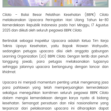
C
i
l
Ciloto – Balai Besar Pelatihan Kesehatan (BBPK) Ciloto
o
melaksanakan Upacara Peringatan Hari Ulang Tahun ke-80
t
o
Kemerdekaan Republik Indonesia pada hari Minggu, 17 Agustus
L
2025 dan diikuti oleh seluruh pegawai BBPK Ciloto.
e
a
r
Bertindak sebagai Inspektur Upacara adalah Ketua Tim Kerja
n
Teknis Upaya Kesehatan, yaitu Bapak Wawan Wahyudin,
i
n
sedangkan petugas upacara diisi oleh anggota gabungan
g
Learning Organization (LO) BBPK Ciloto. Dengan tertib dan penuh
C
tanggung jawab, para petugas melaksanakan tugasnya
e
n
sehingga jalannya upacara berlangsung dengan lancar dan
t
khidmat.
e
r
Upacara ini menjadi momentum penting untuk mengenang jasa
para pahlawan yang telah memperjuangkan kemerdekaan
sekaligus meneguhkan komitmen seluruh pegawai BBPK Ciloto
P
dalam mengisi kemerdekaan dengan karya nyata di bidang
e
kesehatan. Semangat persatuan dan nilai nasionalisme yang
l
a
terpancar dari pelaksanaan upacara ini diharapkan dapat