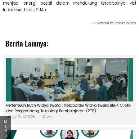
p
menjadi energi positif dalam mendukung tercapainya visi
o
r
Indonesia Emas 2045.
a
n
<< kembali ke indeks berita
D
i
k
l
Berita Lainnya:
a
t
P
e
n
g
a
d
u
a
Pertemuan Rutin Widyaiswara : Kolaborasi Widyaiswara BBPK Ciloto
n
dan Pengembang Teknologi Pembelajaran (PTP)
M
Selasa, 21 Juli 2026 - 14:23 WIB
a
s
M
y
E
a
N
r
U