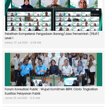
n
a
t
a
a
n
A
r
s
Pelatihan Kompetensi Pengadaan Barang/Jasa Pemerintah (PBJP)
i
Level 1
p
W
Selasa, 07 Juli 2026 - 12:08 WIB
B
K
L
A
K
I
P
Forum Konsultasi Publik : Wujud Komitmen BBPK Ciloto Tingkatkan
Kualitas Pelayanan Publik
Jumat, 03 Juli 2026 - 13:31 WIB
W
h