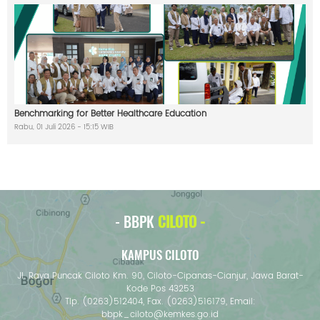
i
s
t
l
e
B
l
o
w
i
n
Benchmarking for Better Healthcare Education
g
Rabu, 01 Juli 2026 - 15:15 WIB
S
y
s
t
e
m
- BBPK
CILOTO -
KAMPUS CILOTO
Jl. Raya Puncak Ciloto Km. 90, Ciloto-Cipanas-Cianjur, Jawa Barat-
Kode Pos 43253
Tlp. (0263)512404, Fax. (0263)516179, Email:
bbpk_ciloto@kemkes.go.id