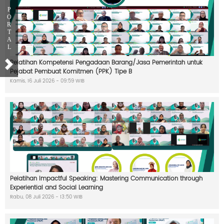
a
k
P
a
O
t
R
T
A
L
Pelatihan Kompetensi Pengadaan Barang/Jasa Pemerintah untuk
A
Pejabat Pembuat Komitmen (PPK) Tipe B
k
r
Kamis, 16 Juli 2026 - 09:59 WIB
e
d
i
t
a
s
i
C
i
l
o
t
o
Pelatihan Impactful Speaking: Mastering Communication through
Experiential and Social Learning
Rabu, 08 Juli 2026 - 13:50 WIB
P
e