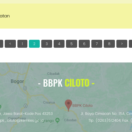
hatan
<
1
2
3
4
5
6
7
8
>
- BBPK
CILOTO -
ur, Jawa Barat-Kode Pos 43253
Jl. Raya Cimacan No. 15A, C
bbpk_ciloto@kemkes.go.id
Tlp. (0263)512404, Fax.