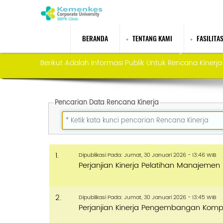
BERANDA
TENTANG KAMI
FASILITA
Informasi Publik - Rencana Kinerja
P
Berikut Adalah Informasi Publik Untuk Rencana Kinerja
e
n
d
a
f
t
Pencarian Data Rencana Kinerja
a
r
a
n
P
e
l
1.
Dipublikasi Pada: Jumat, 30 Januari 2026 - 13:46 WIB
a
Perjanjian Kinerja Pelatihan Manajemen
t
i
h
a
2.
n
Dipublikasi Pada: Jumat, 30 Januari 2026 - 13:45 WIB
Perjanjian Kinerja Pengembangan Kompe