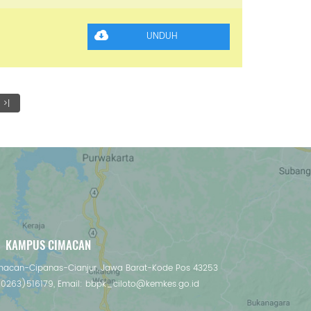
>|
KAMPUS CIMACAN
imacan-Cipanas-Cianjur, Jawa Barat-Kode Pos 43253
 (0263)516179, Email: bbpk_ciloto@kemkes.go.id